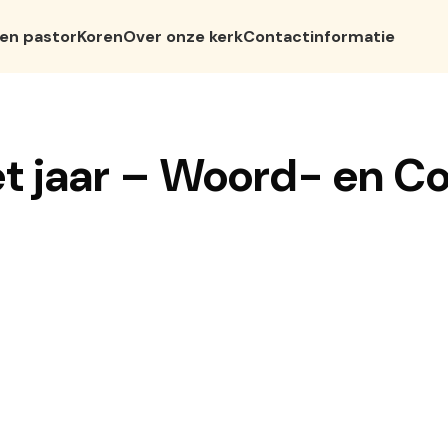
 en pastor
Koren
Over onze kerk
Contactinformatie
et jaar – Woord- en 