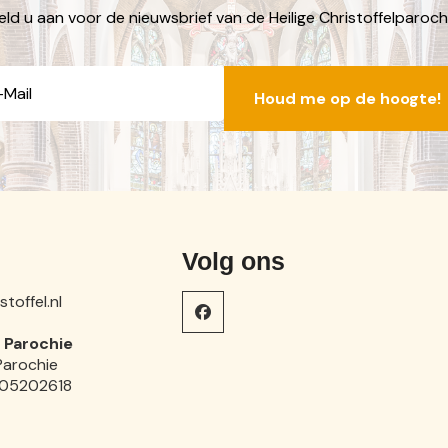
ld u aan voor de nieuwsbrief van de Heilige Christoffelparoch
E-
mailadres
Volg ons
toffel.nl
Parochie
l Parochie
305202618