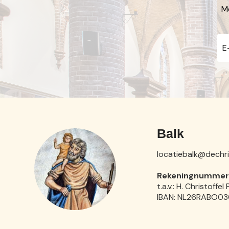
Me
Balk
locatiebalk@dechris
Rekeningnummer 
t.a.v.: H. Christoffe
IBAN: NL26RABO0