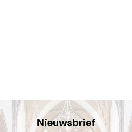
locatiebalk@dechristoffel.nl
Nieuwsbrief