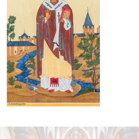
locatiebalk@dechristoffel.nl