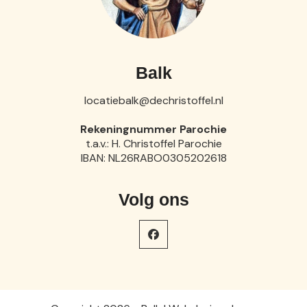
Balk
locatiebalk@dechristoffel.nl
Rekeningnummer Parochie
t.a.v.: H. Christoffel Parochie
IBAN: NL26RABO0305202618
Volg ons